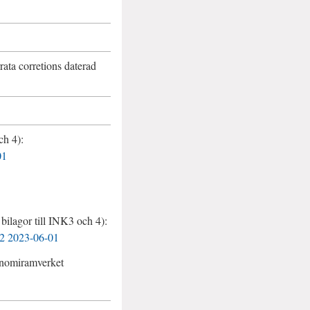
rata corretions
daterad
h 4):
01
bilagor till
INK3
och 4):
 2
2023-06-01
onomiramverket