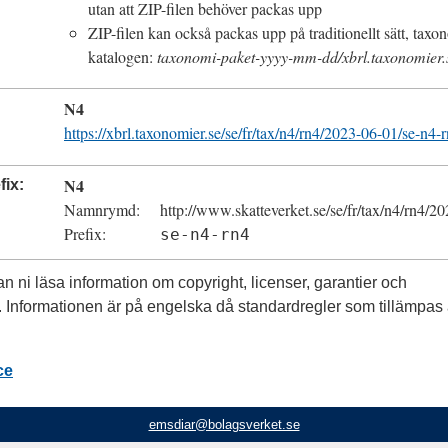
utan att
ZIP
-filen behöver packas upp
ZIP
-filen kan också packas upp på traditionellt sätt, taxon
katalogen:
taxonomi-paket-yyyy-mm-dd/xbrl.taxonomier.
N4
https://xbrl.taxonomier.se/se/fr/tax/n4/rn4/2023-06-01/se-n4
N4
fix
Namnrymd
http://www.skatteverket.se/se/fr/tax/n4/rn4/2
Prefix
se-n4-rn4
an ni läsa information om
copyright
, licenser, garantier och
 Informationen är på engelska då standardregler som tillämpas 
ce
emsdiar@bolagsverket.se