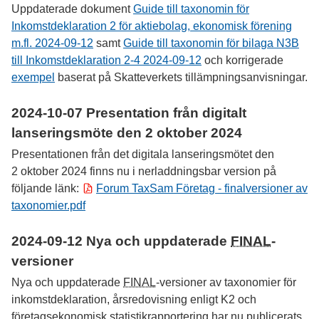
Uppdaterade dokument
Guide till taxonomin för
Inkomstdeklaration 2 för aktiebolag, ekonomisk förening
m.fl. 2024-09-12
samt
Guide till taxonomin för bilaga N3B
till Inkomstdeklaration 2-4 2024-09-12
och korrigerade
exempel
baserat på Skatteverkets tillämpningsanvisningar.
2024-10-07
Presentation från digitalt
lanseringsmöte den
2 oktober 2024
Presentationen från det digitala lanseringsmötet den
2 oktober 2024
finns nu i nerladdningsbar version på
följande länk:
Forum TaxSam Företag - finalversioner av
taxonomier.pdf
2024-09-12
Nya och uppdaterade
FINAL
-
versioner
Nya och uppdaterade
FINAL
-versioner av taxonomier för
inkomstdeklaration, årsredovisning enligt
K2
och
företagsekonomisk statistikrapportering har nu publicerats