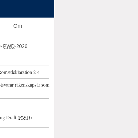
Om
PWD
-
2026
nkomstdeklaration 2-4
otsvarar räkenskapsår som
ng Draft (
PWD
)