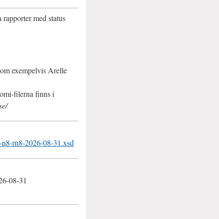
a rapporter med status
 som exempelvis
Arelle
omi-filerna finns i
se/
se-n8-rn8-2026-08-31.xsd
026-08-31