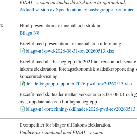
FINAL
-version användas då strukturen är oförändrad)
Aktuell version av Specifikation av basbegreppstaxonomier
Html-presentation av innehåll och struktur
n
Bilaga N8
Excelfil med presentation av innehåll och utformning
bilaga-n8-pwd-2026-08-31-rev20260513.xlsx
Excelfil med alla basbegrepp för
2021
års version och senar
inkomstdeklaration, företagsekonomisk statistikrapportering 
koncernredovisning.
delade-begrepp-rapporter-2026-pwd_rev20260513.xlsx
Excelfil med skillnader mellan versionerna
2023-06-01
och
nya, uppdaterade och borttagna begrepp.
bilaga-n8-forteckning-skillnader-2026-pwd-rev20260513.
Exempelfiler för bilagor till Inkomstdeklaration.
Publiceras i samband med
FINAL
-version.