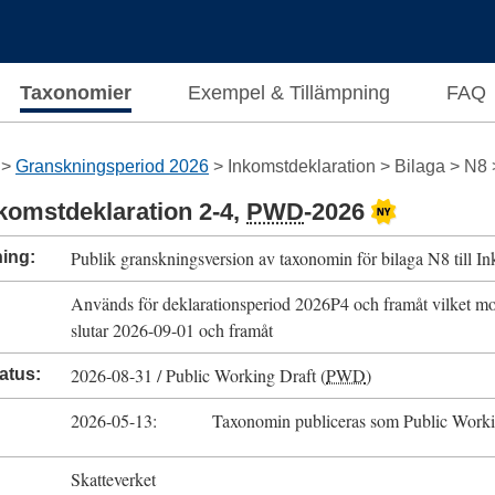
Taxonomier
Exempel & Tillämpning
FAQ
Granskningsperiod 2026
Inkomstdeklaration
Bilaga
N8
Inkomstdeklaration 2-4,
PWD
-
2026
Publik granskningsversion av taxonomin för bilaga N8 till I
ning
Används för deklarationsperiod
2026P4
och framåt vilket m
slutar
2026-09-01
och framåt
2026-08-31
/
Public Working Draft (
PWD
)
atus
2026-05-13
Taxonomin publiceras som
Public Worki
Skatteverket