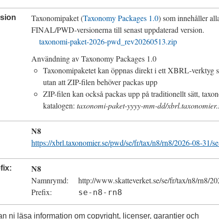
Taxonomipaket (
Taxonomy Packages 1.0
) som innehåller all
sion
FINAL
/
PWD
-versionerna till senast uppdaterad version.
taxonomi-paket-2026-pwd_rev20260513.zip
Användning av
Taxonomy Packages 1.0
Taxonomipaketet kan öppnas direkt i ett XBRL-verktyg
utan att
ZIP
-filen behöver packas upp
ZIP
-filen kan också packas upp på traditionellt sätt, taxon
katalogen:
taxonomi-paket-yyyy-mm-dd/xbrl.taxonomier.
N8
https://xbrl.taxonomier.se/pwd/se/fr/tax/n8/rn8/2026-08-31/
N8
fix
Namnrymd
http://www.skatteverket.se/se/fr/tax/n8/rn8/2
Prefix
se-n8-rn8
an ni läsa information om
copyright
, licenser, garantier och