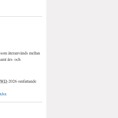
e som återanvänds mellan
samt års- och
PWD
-
2026
omfattande
xlsx