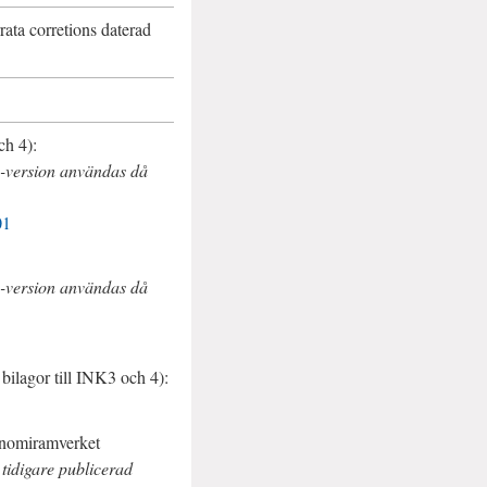
rata corretions
daterad
h 4):
-version användas då
01
-version användas då
bilagor till
INK3
och 4):
onomiramverket
n tidigare publicerad